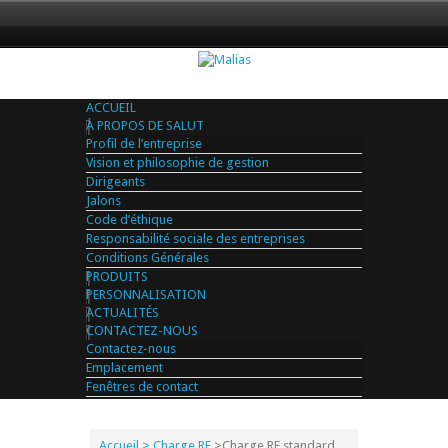
ACCUEIL
À PROPOS DE SALUT
Profil de l’entreprise
Vision et philosophie de gestion
Dirigeants
Jalons
Code d’éthique
Responsabilité sociale des entreprises
Conditions Générales
PRODUITS
PERSONNALISATION
ACTUALITÉS
CONTACTEZ-NOUS
Contactez-nous
Emplacement
Fenêtres de contact
Accueil
> Charge RF
>
Charge RF standard