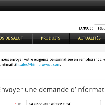
LANGUE :
OS DE SALUT
PRODUITS
ACTUALITÉS
 nous envoyer votre exigence personnalisée en remplissant c
un
Email à
hisales@himicrowave.com
.
Envoyer une demande d’informat
De
*