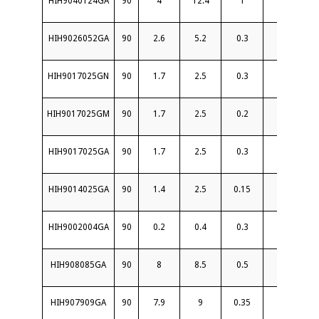
HIH9040124GA
90
4
12.4
1
17
1.4
HIH9026052GA
90
2.6
5.2
0.3
20
1.
HIH9017025GN
90
1.7
2.5
0.3
22
1.2
HIH9017025GM
90
1.7
2.5
0.2
20
1.2
HIH9017025GA
90
1.7
2.5
0.3
22
1.
HIH9014025GA
90
1.4
2.5
0.15
25
1.
HIH9002004GA
90
0.2
0.4
0.3
24
1.
HIH908085GA
90
8
8.5
0.5
18
1.2
HIH907909GA
90
7.9
9
0.35
20
1.2