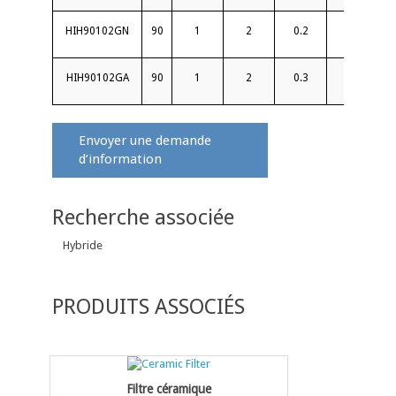
HIH90102GN
90
1
2
0.2
20
1.
HIH90102GA
90
1
2
0.3
25
1.
Envoyer une demande
d’information
Recherche associée
Hybride
PRODUITS ASSOCIÉS
Filtre céramique