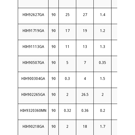
HIH92627GA
90
25
27
1.4
12
1.
HIH91719GA
90
17
19
1.2
15
1.
HIH91113GA
90
11
13
1.3
15
1.
HIH90507GA
90
5
7
0.35
20
1.3
HIH900304GA
90
0.3
4
1.5
20
1.
HIH902265GA
90
2
26.5
2
11
1.
HIH9320360MN
90
0.32
0.36
0.2
22
1.
HIH90218GA
90
2
18
1.7
15
1.