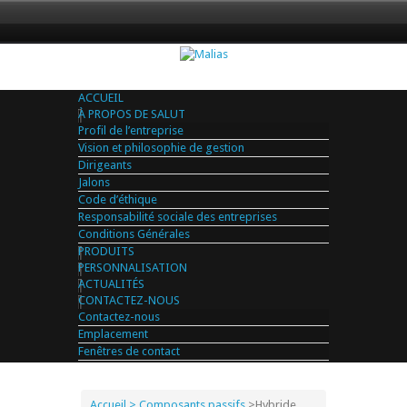
ACCUEIL
À PROPOS DE SALUT
Profil de l’entreprise
Vision et philosophie de gestion
Dirigeants
Jalons
Code d’éthique
Responsabilité sociale des entreprises
Conditions Générales
PRODUITS
PERSONNALISATION
ACTUALITÉS
CONTACTEZ-NOUS
Contactez-nous
Emplacement
Fenêtres de contact
Accueil
> Composants passifs
>
Hybride