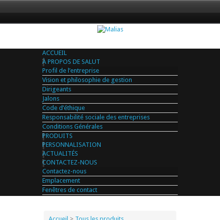
ACCUEIL
À PROPOS DE SALUT
Profil de l’entreprise
Vision et philosophie de gestion
Dirigeants
Jalons
Code d’éthique
Responsabilité sociale des entreprises
Conditions Générales
PRODUITS
PERSONNALISATION
ACTUALITÉS
CONTACTEZ-NOUS
Contactez-nous
Emplacement
Fenêtres de contact
Accueil
>
Tous les produits