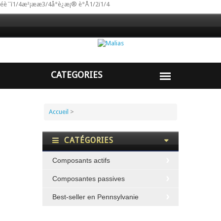
éè ̄ ̄ï1/4æ²¡ææ3/4å°è¿æ¡® è°Å1/2ï1/4
Accueil
>
CATÉGORIES
Composants actifs
Composantes passives
Best-seller en Pennsylvanie