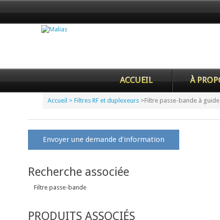
ACCUEIL
À PROP
Accueil
> Filtres RF et duplexeurs
>
Filtre passe-bande à guid
Envoyer une demande d’information
Recherche associée
Filtre passe-bande
PRODUITS ASSOCIÉS